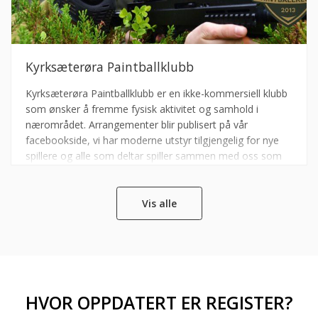
Kyrksæterøra Paintballklubb
Kyrksæterøra Paintballklubb er en ikke-kommersiell klubb
som ønsker å fremme fysisk aktivitet og samhold i
nærområdet. Arrangementer blir publisert på vår
facebookside, vi har moderne utstyr tilgjengelig for nye
spillere og alle som deltar spiller sammen med oss som
en del av klubbmiljøet. Ingen tidligere erfaring kreves, bare
møt opp og bli med!
Vis alle
HVOR OPPDATERT ER REGISTER?