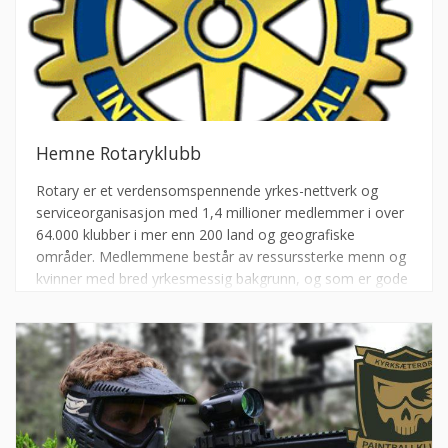
Hemne Rotaryklubb
Rotary er et verdensomspennende yrkes-nettverk og
serviceorganisasjon med 1,4 millioner medlemmer i over
64.000 klubber i mer enn 200 land og geografiske
områder. Medlemmene består av ressurssterke menn og
kvinner med bred yrkesmessig bakgrunn, og som er gode
representanter for sitt virke. Rotarianere arbeider for
internasjonal forståelse, samhold og fred gjennom
idealet om å gagne andre.