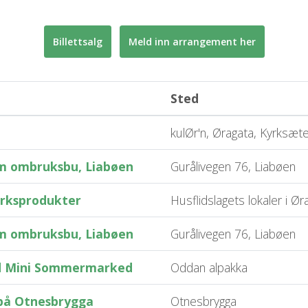
Billettsalg
Meld inn arrangement her
Sted
kulØr'n, Øragata, Kyrksæt
m ombruksbu, Liabøen
Gurålivegen 76, Liabøen
erksprodukter
Husflidslagets lokaler i Ør
m ombruksbu, Liabøen
Gurålivegen 76, Liabøen
d Mini Sommermarked
Oddan alpakka
 på Otnesbrygga
Otnesbrygga