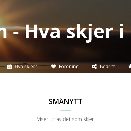
 - Hva skjer 
Hva skjer?
Forening
Bedrift
SMÅNYTT
Viser litt av det som skjer