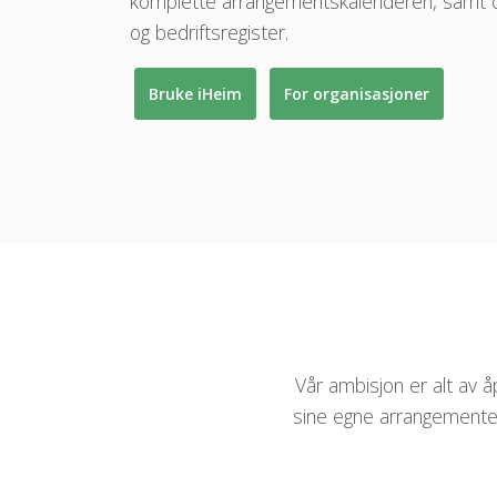
komplette arrangementskalenderen, samt o
og bedriftsregister.
Bruke iHeim
For organisasjoner
Vår ambisjon er alt av å
sine egne arrangementer