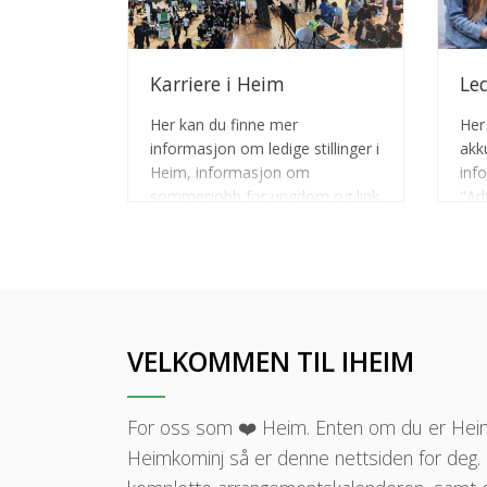
Karriere i Heim
Led
Her kan du finne mer
Her 
informasjon om ledige stillinger i
akk
Heim, informasjon om
inf
sommerjobb for ungdom og link
"Ar
til digital yrkesmesse som viser
nas
et mangfold av bedriftene i
stil
Heim.
VELKOMMEN TIL IHEIM
For oss som ❤️ Heim. Enten om du er Hei
Heimkominj så er denne nettsiden for deg.