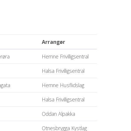
Arrangør
erøra
Hemne Frivilligsentral
Halsa Frivilligsentral
agata
Hemne Husflidslag
Halsa Frivilligsentral
Oddan Alpakka
Otnesbrygga Kystlag