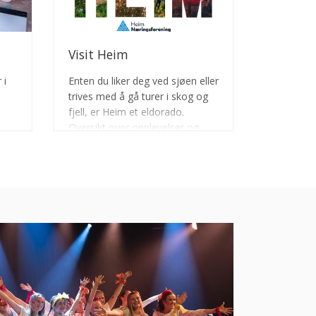
Visit Heim
 i
Enten du liker deg ved sjøen eller
trives med å gå turer i skog og
fjell, er Heim et eldorado.
Oversikt over opplevelser og
attraksjoner finner du på
nettsiden visitheim.no