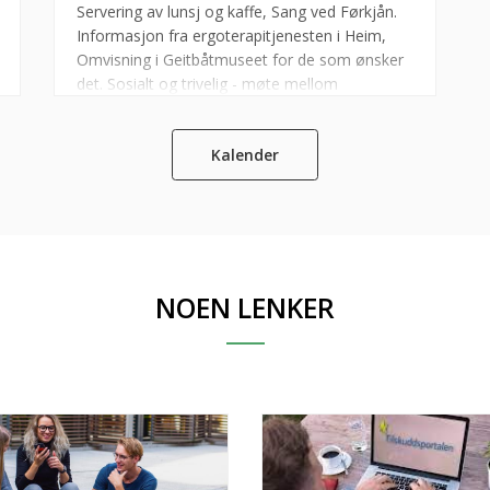
Servering av lunsj og kaffe, Sang ved Førkjån.
Informasjon fra ergoterapitjenesten i Heim,
Omvisning i Geitbåtmuseet for de som ønsker
det. Sosialt og trivelig - møte mellom
mennesker.
Kalender
NOEN LENKER