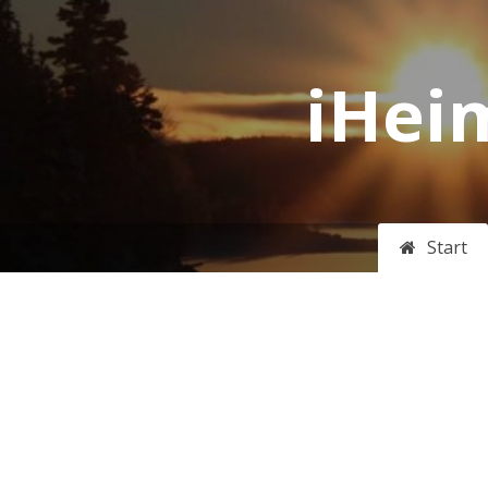
iHeim
Start