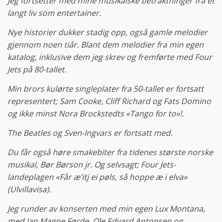
Jeg fortsetter med mine musikalske betraktninger fra et
langt liv som entertainer.
Nye historier dukker stadig opp, også gamle melodier
gjennom noen tiår. Blant dem melodier fra min egen
katalog, inklusive dem jeg skrev og fremførte med Four
Jets på 80-tallet.
Min brors kulørte singleplater fra 50-tallet er fortsatt
representert; Sam Cooke, Cliff Richard og Fats Domino
og ikke minst Nora Brockstedts «Tango for to»!.
The Beatles og Sven-Ingvars er fortsatt med.
Du får også høre smakebiter fra tidenes største norske
musikal, Bør Børson jr. Og selvsagt; Four Jets-
landeplagen «Får æ’itj ei pøls, så hoppe æ i elva»
(Ulvillavisa).
Jeg runder av konserten med min egen Lux Montana,
med Jan Magne Førde, Ole Edvard Antonsen og