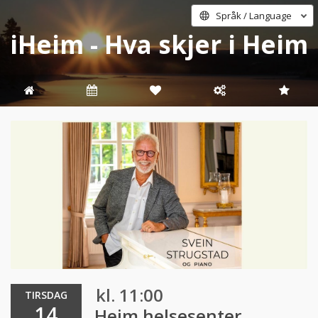
Språk / Language
iHeim - Hva skjer i Heim
kl. 11:00
TIRSDAG
14
Heim helsesenter,