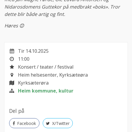
Nidarosdomens Guttekor på medbrakt «boks». Tror
dette blir både artig og fint.
Høres 😊
Tir 14.10.2025
11:00
Konsert / teater / festival
Heim helsesenter, Kyrksæteøra
Kyrksæterøra
Heim kommune, kultur
Del på
Facebook
X/Twitter