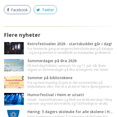
Facebook
Twitter
Flere nyheter
Retrofestivalen 2026 - startskuddet går i dag!
For femtende gang arrangeres Retrofestivalen på Valsøya
- og programmet er smekkfullt av musikalske godbiter🥳
Sommerdager på Øra 2026
Få med deg folkeliv i sentrum 10. og 11. juli, når årets
utgave av Sommerdager på Øra arrangeres. Her finner
du oversikt over det som skal se - vi treffes!🌸
Sommer på bibliotekene
Fra og med mandag 22.juni er det sommertider på
bibliotekene våre. Det vil si at det er færre åpningstimer i
uka, så sjekk tidene før du drar til biblioteket ditt i
sommer :-)
Humorfestival i Heim er utsatt
Utsatt - Humorfestivalen og Midt-norsk Mesterskap i Revy
nærmer seg med stormskritt, og 130 frivillige er straks
klare med innsats for å sikre en god opplevelse for alle
som skal få med seg det beste av midt-norsk revy.
Høring: 5 dagers skoleuke for alle skolene i Heim
Heim kommune vurderer å organisere skoledagen for