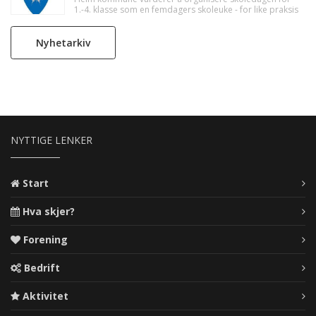
1.-4. klasse som en femdagers skoleuke - for like praksis
for alle elevene i kommunen. Forslaget har høringsfrist
18. november.
Nyhetarkiv
NYTTIGE LENKER
Start
Hva skjer?
Forening
Bedrift
Aktivitet