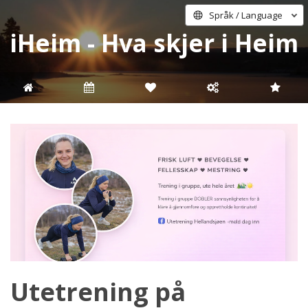
Språk / Language
iHeim - Hva skjer i Heim
Utetrening på