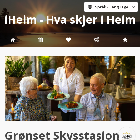
Språk / Language
iHeim - Hva skjer i Heim
Grønset Skysstasjon