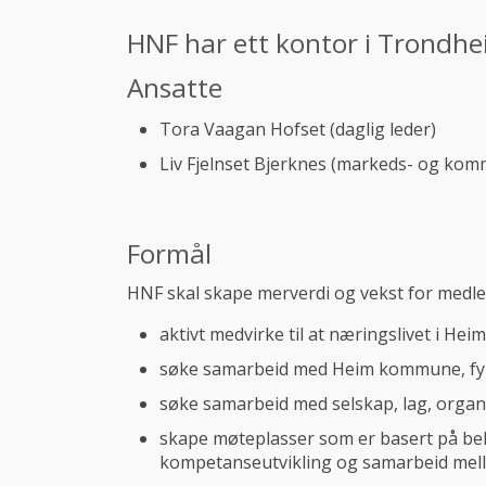
HNF har ett kontor i Trondh
Ansatte
Tora Vaagan Hofset (daglig leder)
Liv Fjelnset Bjerknes (markeds- og ko
Formål
HNF skal skape merverdi og vekst for me
aktivt medvirke til at næringslivet i He
søke samarbeid med Heim kommune, fy
søke samarbeid med selskap, lag, orga
skape møteplasser som er basert på be
kompetanseutvikling og samarbeid me