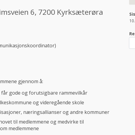
eimsveien 6, 7200 Kyrksæterøra
Si
10
Re
mmunikasjonskoordinator)
dlemmene gjennom å:
im får gode og forutsigbare rammevilkår
lkeskommune og videregående skole
nisasjoner, næringsallianser og andre kommuner
hovet til medlemmene og medvirke til
llom medlemmene