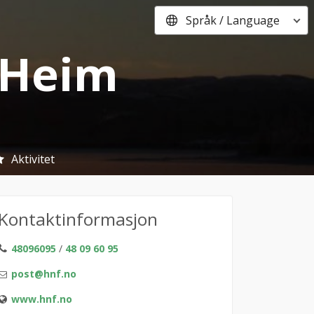
Språk / Language
i Heim
Aktivitet
Kontaktinformasjon
48096095
/
48 09 60 95
post@hnf.no
www.hnf.no