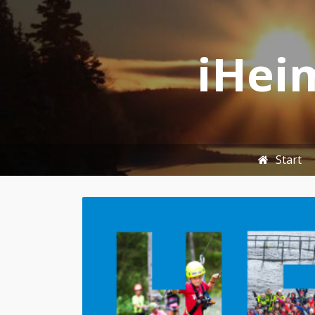
iHeim
Start