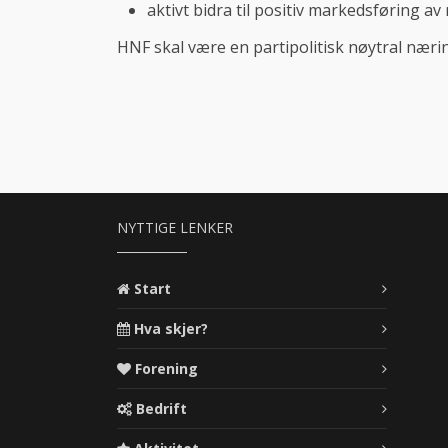
aktivt bidra til positiv markedsførin
HNF skal være en partipolitisk nøytral nær
NYTTIGE LENKER
Start
Hva skjer?
Forening
Bedrift