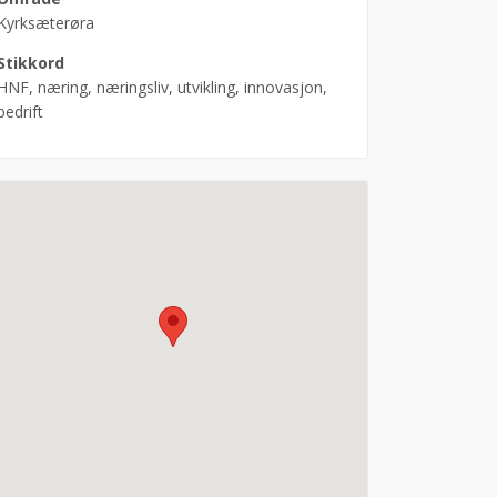
Kyrksæterøra
Stikkord
HNF, næring, næringsliv, utvikling, innovasjon,
bedrift