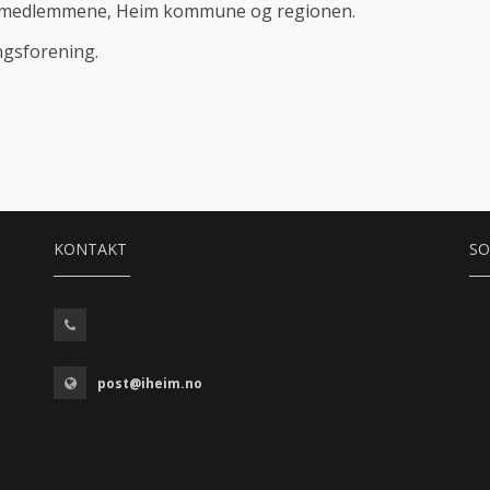
g av medlemmene, Heim kommune og regionen.
ingsforening.
KONTAKT
SO
post@iheim.no