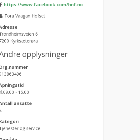
https://www.facebook.com/hnf.no
Tora Vaagan Hofset
Adresse
Trondheimsveien 6
7200 Kyrksæterøra
Andre opplysninger
Org.nummer
913863496
Åpningstid
kl.09.00 - 15.00
Antall ansatte
2
Kategori
Tjenester og service
Område