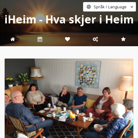
Språk / Language
iHeim - Hva skjer i Heim