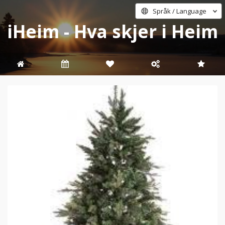
Språk / Language
iHeim - Hva skjer i Heim