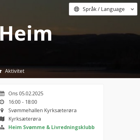
Språk / Language
i Heim
Aktivitet
Ons 05.02.2025
16:00 - 18:00
Svømmehallen Kyrksæterøra
Kyrksæterøra
Heim Svømme & Livredningsklubb