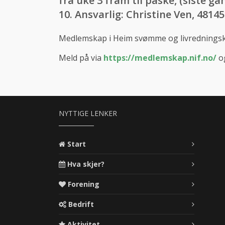
fra uke 3 fram til påske, (siste gan
10. Ansvarlig: Christine Ven, 48145
Medlemskap i Heim svømme og livredningsklu
Meld på via
https://medlemskap.nif.no/
og
NYTTIGE LENKER
Start
Hva skjer?
Forening
Bedrift
Aktivitet