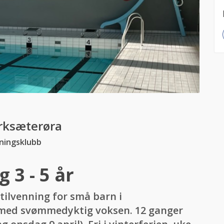
rksæterøra
ningsklubb
3 - 5 år
ilvenning for små barn i
 med svømmedyktig voksen. 12 ganger