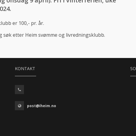
g onsdag 9 april). Fri i vinterferien, uke
024.
bb er 100,- pr. år.
 søk etter Heim svømme og livredningsklubb.
KONTAKT
SO
post@iheim.no