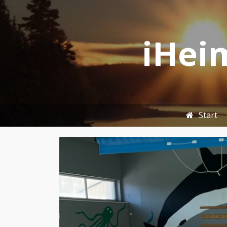
iHeim
Start