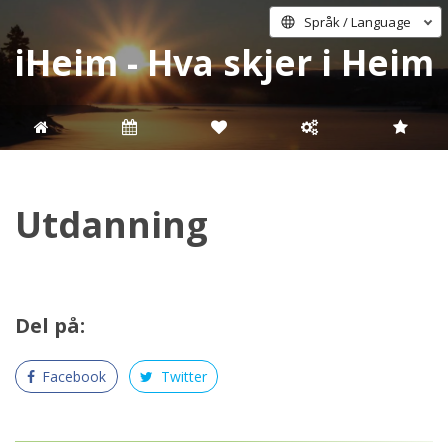
Språk / Language
iHeim - Hva skjer i Heim
Utdanning
Del på:
Facebook
Twitter