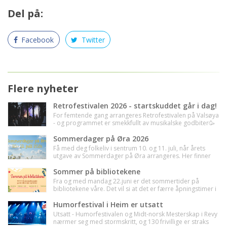
Del på:
Facebook
Twitter
Flere nyheter
Retrofestivalen 2026 - startskuddet går i dag!
For femtende gang arrangeres Retrofestivalen på Valsøya
- og programmet er smekkfullt av musikalske godbiter🥳
Sommerdager på Øra 2026
Få med deg folkeliv i sentrum 10. og 11. juli, når årets
utgave av Sommerdager på Øra arrangeres. Her finner
du oversikt over det som skal se - vi treffes!🌸
Sommer på bibliotekene
Fra og med mandag 22.juni er det sommertider på
bibliotekene våre. Det vil si at det er færre åpningstimer i
uka, så sjekk tidene før du drar til biblioteket ditt i
sommer :-)
Humorfestival i Heim er utsatt
Utsatt - Humorfestivalen og Midt-norsk Mesterskap i Revy
nærmer seg med stormskritt, og 130 frivillige er straks