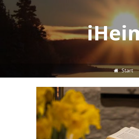
iHeim
Start