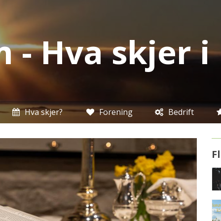
 - Hva skjer 
Hva skjer?
Forening
Bedrift
F