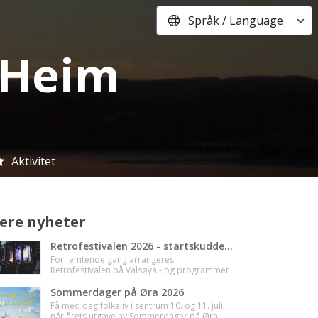
Språk / Language
i Heim
Aktivitet
lere nyheter
Retrofestivalen 2026 - startskuddet går i dag!
For femtende gang arrangeres
Retrofestivalen på Valsøya - og programmet
er smekkfullt av musikalske godbiter🥳
Sommerdager på Øra 2026
Få med deg folkeliv i sentrum 10. og 11. juli,
når årets utgave av Sommerdager på Øra