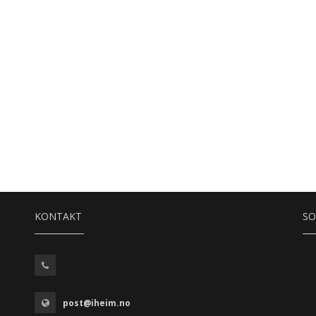
KONTAKT
SO
post@iheim.no