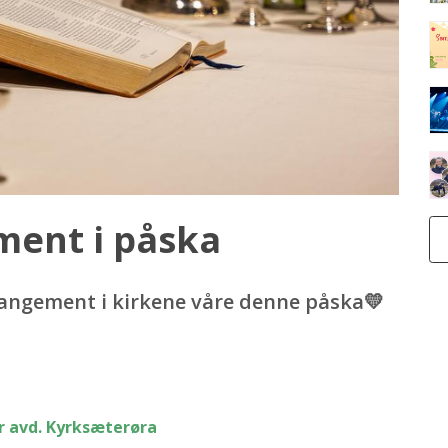
ment i påska
rrangement i kirkene våre denne påska💛
r avd. Kyrksæterøra