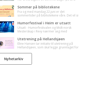
arrangeres. Her finner du oversikt over det
som skal se - vi treffes!🌸
Sommer på bibliotekene
Fra og med mandag 22.juni er det
sommertider på bibliotekene våre. Det vil si
at det er færre åpningstimer i uka, så sjekk
tidene før du drar til biblioteket ditt i sommer
Humorfestival i Heim er utsatt
:-)
Utsatt - Humorfestivalen og Midt-norsk
Mesterskap i Revy nærmer seg med
stormskritt, og 130 frivillige er straks klare
med innsats for å sikre en god opplevelse for
Utetrening på Hellandsjøen
alle som skal få med seg det beste av midt-
Eline Hansen tar initiativ til utetrening på
norsk revy.
Hellandsjøen, som skal legge grunnlaget for
en strek kropp.
Nyhetarkiv