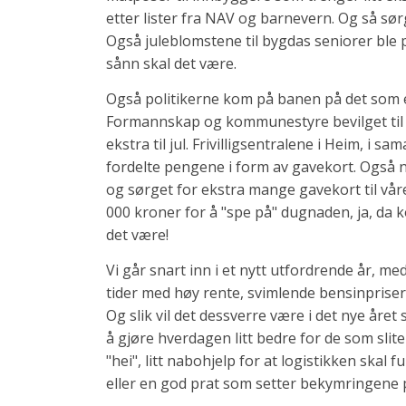
etter lister fra NAV og barnevern. Og så sør
Også juleblomstene til bygdas seniorer ble p
sånn skal det være.
Også politikerne kom på banen på det som ett
Formannskap og kommunestyre bevilget til s
ekstra til jul. Frivilligsentralene i Heim, i
fordelte pengene i form av gavekort. Også 
og sørget for ekstra mange gavekort til v
000 kroner for å "spe på" dugnaden, ja, da 
det være!
Vi går snart inn i et nytt utfordrende år, m
tider med høy rente, svimlende bensinpriser
Og slik vil det dessverre være i det nye åre
å gjøre hverdagen litt bedre for de som sliter
"hei", litt nabohjelp for at logistikken ska
eller en god prat som setter bekymringene på