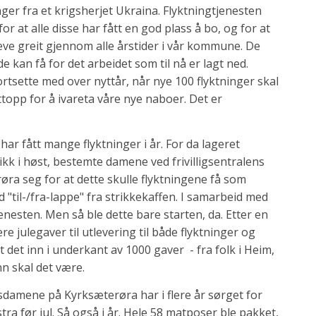
nger fra et krigsherjet Ukraina. Flyktningtjenesten
or at alle disse har fått en god plass å bo, og for at
 leve greit gjennom alle årstider i vår kommune. De
 kan få for det arbeidet som til nå er lagt ned.
ortsette med over nyttår, når nye 100 flyktninger skal
ttopp for å ivareta våre nye naboer. Det er
har fått mange flyktninger i år. For da lageret
kk i høst, bestemte damene ved frivilligsentralens
øra seg for at dette skulle flyktningene få som
 "til-/fra-lappe" fra strikkekaffen. I samarbeid med
enesten. Men så ble dette bare starten, da. Etter en
re julegaver til utlevering til både flyktninger og
 det inn i underkant av 1000 gaver - fra folk i Heim,
ånn skal det være.
etsdamene på Kyrksæterøra har i flere år sørget for
ra før jul. Så også i år. Hele 58 matposer ble pakket,