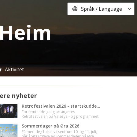
Språk / Language
i Heim
Aktivitet
lere nyheter
Retrofestivalen 2026 - startskuddet går i dag!
For femtende gang arrangeres
Retrofestivalen på Valsøya - og programmet
er smekkfullt av musikalske godbiter🥳
Sommerdager på Øra 2026
Få med deg folkeliv i sentrum 10. og 11. juli,
når årets utgave av Sommerdager på Øra