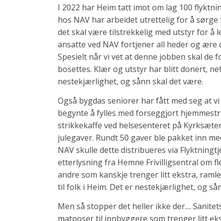
I 2022 har Heim tatt imot om lag 100 flyktni
hos NAV har arbeidet utrettelig for å sørge f
det skal være tilstrekkelig med utstyr for å
ansatte ved NAV fortjener all heder og ære de
Spesielt når vi vet at denne jobben skal de f
bosettes. Klær og utstyr har blitt donert, ne
nestekjærlighet, og sånn skal det være.
Også bygdas seniorer har fått med seg at vi 
begynte å fylles med forseggjort hjemmestri
strikkekaffe ved helsesenteret på Kyrksæter
julegaver. Rundt 50 gaver ble pakket inn med
NAV skulle dette distribueres via Flyktningtj
etterlysning fra Hemne Frivilligsentral om fle
andre som kanskje trenger litt ekstra, ramlet
til folk i Heim. Det er nestekjærlighet, og s
Men så stopper det heller ikke der.... Sanit
matposer til innbyggere som trenger litt ekst