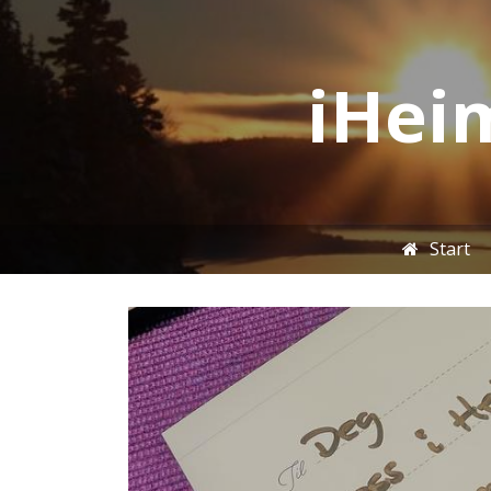
iHeim
Start