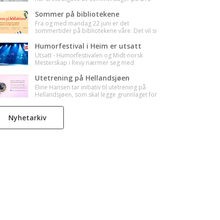
arrangeres. Her finner du oversikt over det
som skal se - vi treffes!🌸
Sommer på bibliotekene
Fra og med mandag 22.juni er det
sommertider på bibliotekene våre. Det vil si
at det er færre åpningstimer i uka, så sjekk
tidene før du drar til biblioteket ditt i sommer
Humorfestival i Heim er utsatt
:-)
Utsatt - Humorfestivalen og Midt-norsk
Mesterskap i Revy nærmer seg med
stormskritt, og 130 frivillige er straks klare
med innsats for å sikre en god opplevelse for
Utetrening på Hellandsjøen
alle som skal få med seg det beste av midt-
Eline Hansen tar initiativ til utetrening på
norsk revy.
Hellandsjøen, som skal legge grunnlaget for
en strek kropp.
Nyhetarkiv