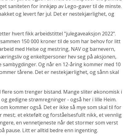
get saniteten for innkjøp av Lego-gaver til de minste.
akket og levert før jul. Det er nestekjærlighet, og
er hvert fikk arbeidstittel "julegaveaksjon 2022".
ammen 150 000 kroner til de som har behov for litt
 samarbeid med Helse og mestring, NAV og barnevern,
næringsliv og enkeltpersoner hev seg på aksjonen,
åre sambygdinger. Og når en 12-åring kommer med 10
kommer tårene. Det er nestekjærlighet, og sånn skal
ed flere som trenger bistand. Mange sliter økonomisk i
 og gedigne strømregninger - også her i lille Heim.
t som kommer også. Det er ikke så mye som skal til for
 mest;. et ektefølt og forståelsesfullt nikk, et vennlig
l fungere, en vennetjeneste når det stormer som verst
 pause. Litt er alltid bedre enn ingenting.